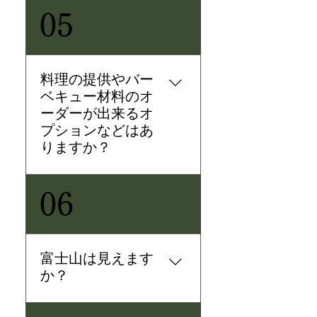
はい。 有料でバーベキューガスグ
05
リルのレンタルも可能ですので是
非ご利用下さい。
料理の提供やバー
ベキュー材料のオ
ーダーが出来るオ
プションなどはあ
りますか？
申し訳ございません、当施設では
06
お料理の提供などはしておりませ
ん。 家電や備品等は一通り取り揃
えておりますので、お近くのスー
パー等でご自身で食材をご用意の
富士山は見えます
上お料理していただく事は可能で
か？
す。
富士山ビューの新築デザイナーズ