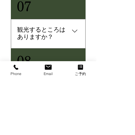
07
ハウスです。 その時々で違う表情
を見せてくれる富士山を是非ご覧
下さい。
観光するところは
ありますか？
河口湖は山梨県内でも屈指の観光
08
地です。 また周辺には富士吉田
市、忍野村、山中湖やその他にも
Phone
Email
ご予約
観光出来るスポットがあります。
ホームの周辺観光&交通にも一部掲
朝晩は冷え込みま
載していますのでご参考になさっ
すか？
て下さい。
朝晩は冷え込む事が多いので夏で
09
も羽織る物などお持ちになると
様々な天候にも対応出来ますので
オススメです。 冬はしっかりと防