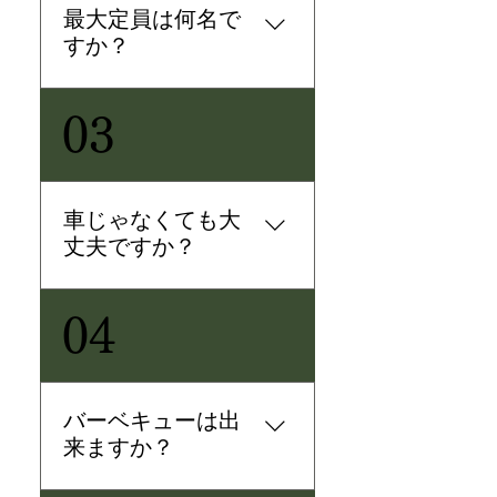
最大定員は何名で
すか？
最大6名様×2棟で12名様までご宿泊
03
いただけます。 駐車場も各棟3台ず
つお停めいただけますので大人数
でのご宿泊も可能です。
車じゃなくても大
丈夫ですか？
河口湖駅から徒歩で10分程に位置
04
しており、河口湖半へも徒歩で行
く事が出来ます。また、現地でお
車や自転車を借りて動く事も可能
ですのでホームページに記載のレ
バーベキューは出
ンタカー、レンタサイクル情報も
来ますか？
ご活用下さい。